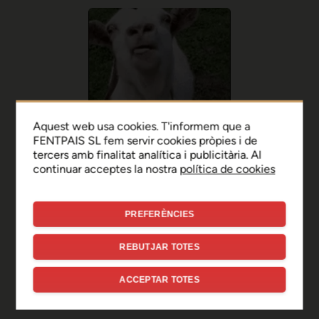
Aquest web usa cookies. T'informem que a
FENTPAIS SL fem servir cookies pròpies i de
tercers amb finalitat analítica i publicitària. Al
continuar acceptes la nostra
política de cookies
PREFERÈNCIES
Ep, disculpa!
REBUTJAR TOTES
Sembla que hi ha hagut un
ACCEPTAR TOTES
error de connexió temporal