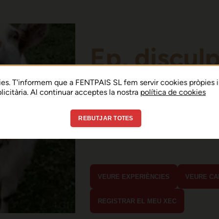
Ep, discul
Sembla que hi ha h
es. T'informem que a FENTPAIS SL fem servir cookies pròpies i
ublicitària. Al continuar acceptes la nostra
política de cookies
error de connexió 
REBUTJAR TOTES
En menys de 15 segons hauria d'estar
estaves buscant?
VEURE EXPERIÈNCIES
VEURE CA
REGISTRAR EL MEU XEC