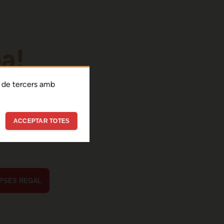
pa!
agut un
 de tercers amb
temporal
ACCEPTAR TOTES
 resolt. Què
PSES REGAL