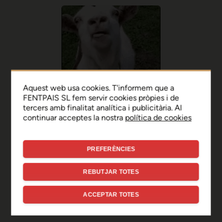
Aquest web usa cookies. T'informem que a
FENTPAIS SL fem servir cookies pròpies i de
tercers amb finalitat analítica i publicitària. Al
continuar acceptes la nostra
política de cookies
PREFERÈNCIES
Ep, disculpa!
REBUTJAR TOTES
Sembla que hi ha hagut un
ACCEPTAR TOTES
error de connexió temporal