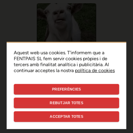
Aquest web usa cookies. T'informem que a
FENTPAIS SL fem servir cookies pròpies i de
tercers amb finalitat analítica i publicitària. Al
continuar acceptes la nostra
política de cookies
PREFERÈNCIES
Ep, disculpa!
REBUTJAR TOTES
Sembla que hi ha hagut un
ACCEPTAR TOTES
error de connexió temporal