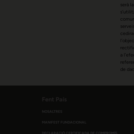
serà l
s’util
comuni
servei
cedira
l’obje
rectifi
a l’ef
refere
de dad
Fent País
NOSALTRES
MANIFEST FUNDACIONAL
DECLARACIÓ CERTIFICADA DE COMPROMÍS