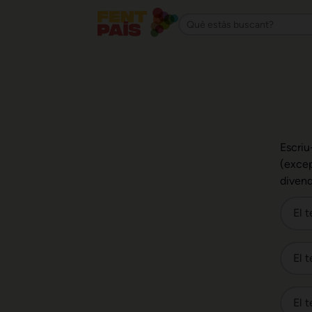
Escriu
(excep
divend
El 
El t
El 