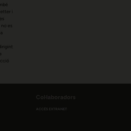
ambé
etter i
es
s no es
 a
irigint
a
ecció
Col·laboradors
ACCÉS EXTRANET