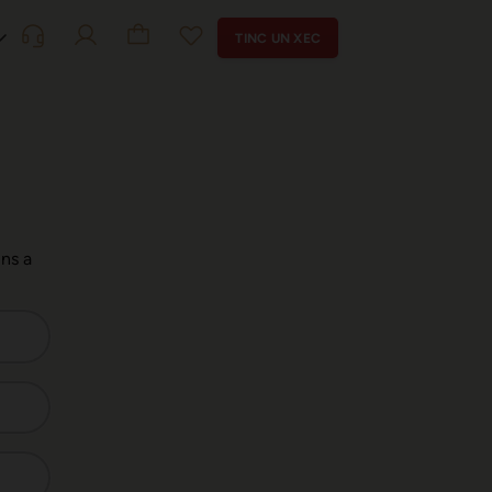
TINC UN XEC
uns a