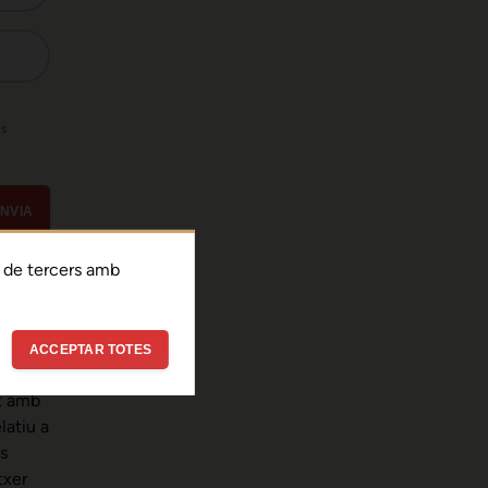
ls
NVIA
 de tercers amb
citat
i
meves
ACCEPTAR TOTES
nt amb
latiu a
s
txer