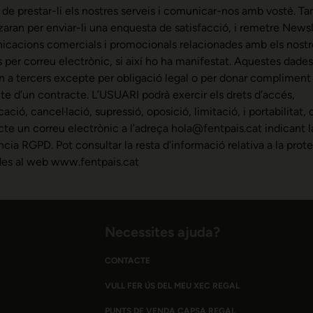
a de prestar-li els nostres serveis i comunicar-nos amb vostè. T
itzaran per enviar-li una enquesta de satisfacció, i remetre Newsl
cacions comercials i promocionals relacionades amb els nostr
s per correu electrònic, si així ho ha manifestat. Aquestes dade
n a tercers excepte per obligació legal o per donar compliment
cte d’un contracte. L’USUARI podrà exercir els drets d’accés,
cació, cancel·lació, supressió, oposició, limitació, i portabilitat, d
ecte un correu electrònic a l’adreça hola@fentpais.cat indicant l
ncia RGPD. Pot consultar la resta d’informació relativa a la prot
es al web www.fentpais.cat
Necessites ajuda?
CONTACTE
VULL FER ÚS DEL MEU XEC REGAL
PUNTS DE VENDA CAPSA REGAL