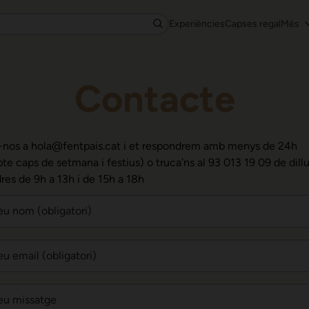
Experiències
Capses regal
Més
Contacte
-nos a hola@fentpais.cat i et respondrem amb menys de 24h
te caps de setmana i festius) o truca’ns al 93 013 19 09 de dill
res de 9h a 13h i de 15h a 18h
teu nom (obligatori)
eu email (obligatori)
teu missatge