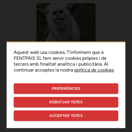
Aquest web usa cookies. T'informem que a
FENTPAIS SL fem servir cookies pròpies i de
tercers amb finalitat analítica i publicitària. Al
continuar acceptes la nostra
política de cookies
PREFERÈNCIES
Ep, disculpa!
REBUTJAR TOTES
Sembla que hi ha hagut un
ACCEPTAR TOTES
error de connexió temporal