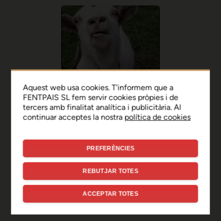
Aquest web usa cookies. T'informem que a
FENTPAIS SL fem servir cookies pròpies i de
tercers amb finalitat analítica i publicitària. Al
continuar acceptes la nostra
política de cookies
PREFERÈNCIES
Ep, disculpa!
REBUTJAR TOTES
Sembla que hi ha hagut un
ACCEPTAR TOTES
error de connexió temporal