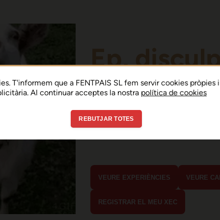
Ep, discul
Sembla que hi ha h
es. T'informem que a FENTPAIS SL fem servir cookies pròpies i
ublicitària. Al continuar acceptes la nostra
política de cookies
error de connexió 
REBUTJAR TOTES
En menys de 15 segons hauria d'estar
estaves buscant?
VEURE EXPERIÈNCIES
VEURE CA
REGISTRAR EL MEU XEC