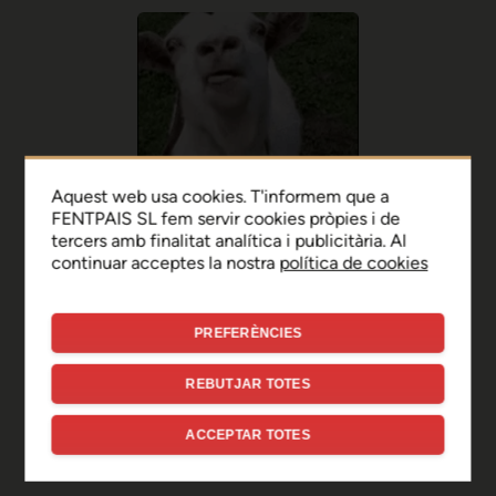
Aquest web usa cookies. T'informem que a
FENTPAIS SL fem servir cookies pròpies i de
tercers amb finalitat analítica i publicitària. Al
continuar acceptes la nostra
política de cookies
PREFERÈNCIES
Ep, disculpa!
REBUTJAR TOTES
Sembla que hi ha hagut un
ACCEPTAR TOTES
error de connexió temporal