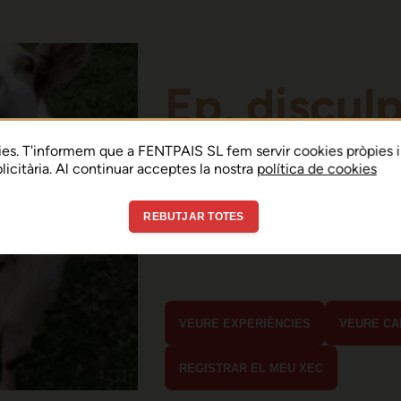
Ep, discul
Sembla que hi ha h
es. T'informem que a FENTPAIS SL fem servir cookies pròpies i
ublicitària. Al continuar acceptes la nostra
política de cookies
error de connexió 
REBUTJAR TOTES
En menys de 15 segons hauria d'estar
estaves buscant?
VEURE EXPERIÈNCIES
VEURE CA
REGISTRAR EL MEU XEC