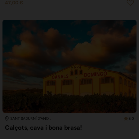
47,00 €
8.0
SANT SADURNÍ D’ANOIA
Calçots, cava i bona brasa!