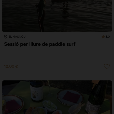
8.0
EL MASNOU
Sessió per lliure de paddle surf
12,00 €