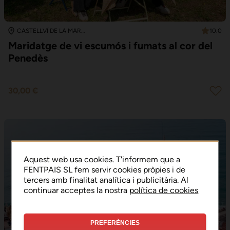
10.0
CASTELLVÍ DE LA MARCA
Maridatge de vi escumós i fumats al cor del
Penedès
30,00 €
Aquest web usa cookies. T'informem que a
FENTPAIS SL fem servir cookies pròpies i de
tercers amb finalitat analítica i publicitària. Al
continuar acceptes la nostra
política de cookies
PREFERÈNCIES