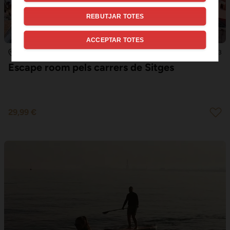
REBUTJAR TOTES
ACCEPTAR TOTES
4
6.3
SITGES
Escape room pels carrers de Sitges
29,99 €