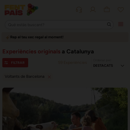
Rep el teu xec regal al moment!
Experiències originals
a Catalunya
Ordenar per:
59
Experiències
FILTRAR
Voltants de Barcelona