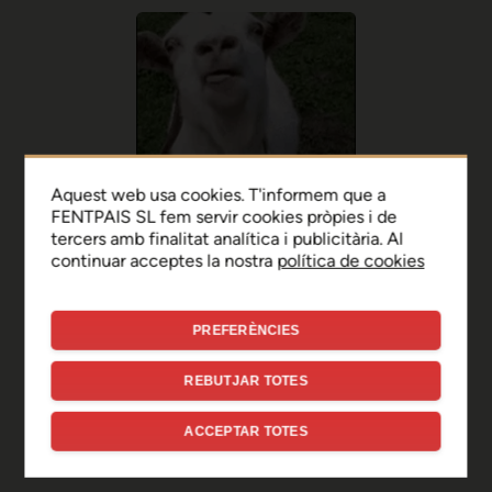
Aquest web usa cookies. T'informem que a
FENTPAIS SL fem servir cookies pròpies i de
tercers amb finalitat analítica i publicitària. Al
continuar acceptes la nostra
política de cookies
PREFERÈNCIES
Ep, disculpa!
REBUTJAR TOTES
Sembla que hi ha hagut un
ACCEPTAR TOTES
error de connexió temporal