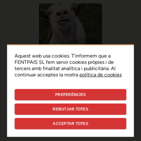
Aquest web usa cookies. T'informem que a
FENTPAIS SL fem servir cookies pròpies i de
tercers amb finalitat analítica i publicitària. Al
continuar acceptes la nostra
política de cookies
PREFERÈNCIES
Ep, disculpa!
REBUTJAR TOTES
Sembla que hi ha hagut un
ACCEPTAR TOTES
error de connexió temporal