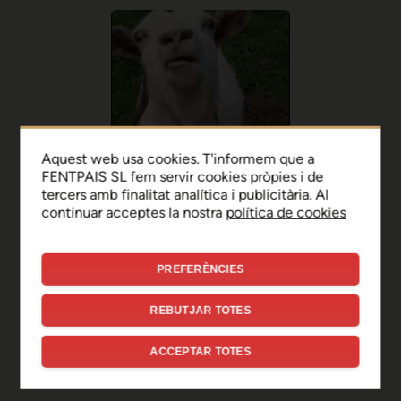
Aquest web usa cookies. T'informem que a
FENTPAIS SL fem servir cookies pròpies i de
tercers amb finalitat analítica i publicitària. Al
continuar acceptes la nostra
política de cookies
PREFERÈNCIES
Ep, disculpa!
REBUTJAR TOTES
Sembla que hi ha hagut un
ACCEPTAR TOTES
error de connexió temporal