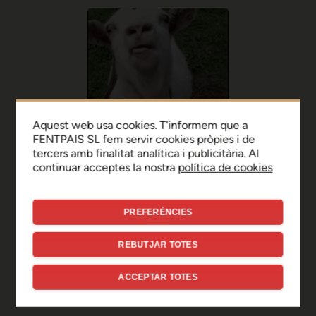
Aquest web usa cookies. T'informem que a
FENTPAIS SL fem servir cookies pròpies i de
tercers amb finalitat analítica i publicitària. Al
continuar acceptes la nostra
política de cookies
PREFERÈNCIES
Ep, disculpa!
REBUTJAR TOTES
Sembla que hi ha hagut un
ACCEPTAR TOTES
error de connexió temporal