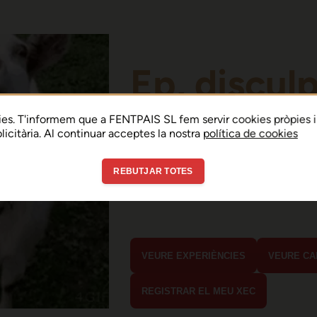
Ep, discul
Sembla que hi ha h
es. T'informem que a FENTPAIS SL fem servir cookies pròpies i
ublicitària. Al continuar acceptes la nostra
política de cookies
error de connexió 
REBUTJAR TOTES
En menys de 15 segons hauria d'estar
estaves buscant?
VEURE EXPERIÈNCIES
VEURE CA
REGISTRAR EL MEU XEC