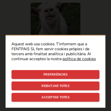
Aquest web usa cookies. T'informem que a
FENTPAIS SL fem servir cookies pròpies i de
tercers amb finalitat analítica i publicitària. Al
continuar acceptes la nostra
política de cookies
PREFERÈNCIES
Ep, disculpa!
REBUTJAR TOTES
Sembla que hi ha hagut un
ACCEPTAR TOTES
error de connexió temporal