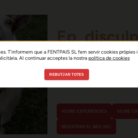
Ep, discul
Sembla que hi ha h
es. T'informem que a FENTPAIS SL fem servir cookies pròpies i
ublicitària. Al continuar acceptes la nostra
política de cookies
error de connexió 
REBUTJAR TOTES
En menys de 15 segons hauria d'estar
estaves buscant?
VEURE EXPERIÈNCIES
VEURE CA
REGISTRAR EL MEU XEC