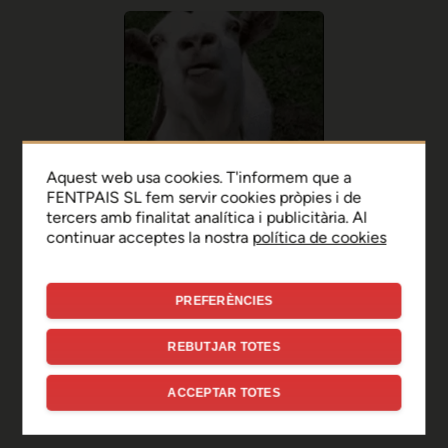
Aquest web usa cookies. T'informem que a
FENTPAIS SL fem servir cookies pròpies i de
tercers amb finalitat analítica i publicitària. Al
continuar acceptes la nostra
política de cookies
PREFERÈNCIES
Ep, disculpa!
REBUTJAR TOTES
Sembla que hi ha hagut un
ACCEPTAR TOTES
error de connexió temporal