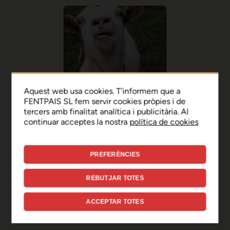
Aquest web usa cookies. T'informem que a
FENTPAIS SL fem servir cookies pròpies i de
tercers amb finalitat analítica i publicitària. Al
continuar acceptes la nostra
política de cookies
PREFERÈNCIES
Ep, disculpa!
REBUTJAR TOTES
Sembla que hi ha hagut un
ACCEPTAR TOTES
error de connexió temporal