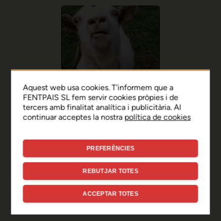
Aquest web usa cookies. T'informem que a
FENTPAIS SL fem servir cookies pròpies i de
tercers amb finalitat analítica i publicitària. Al
continuar acceptes la nostra
política de cookies
PREFERÈNCIES
Ep, disculpa!
REBUTJAR TOTES
Sembla que hi ha hagut un
ACCEPTAR TOTES
error de connexió temporal