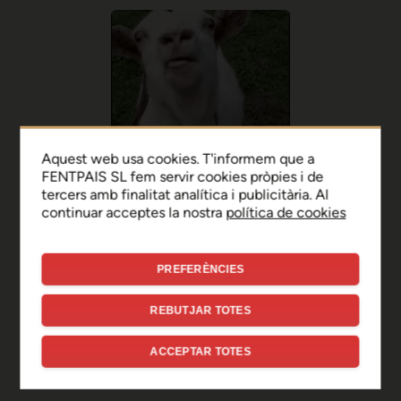
Aquest web usa cookies. T'informem que a
FENTPAIS SL fem servir cookies pròpies i de
tercers amb finalitat analítica i publicitària. Al
continuar acceptes la nostra
política de cookies
PREFERÈNCIES
Ep, disculpa!
REBUTJAR TOTES
Sembla que hi ha hagut un
ACCEPTAR TOTES
error de connexió temporal