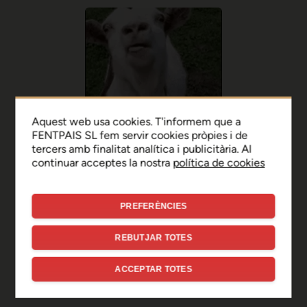
Aquest web usa cookies. T'informem que a
FENTPAIS SL fem servir cookies pròpies i de
tercers amb finalitat analítica i publicitària. Al
continuar acceptes la nostra
política de cookies
PREFERÈNCIES
Ep, disculpa!
REBUTJAR TOTES
Sembla que hi ha hagut un
ACCEPTAR TOTES
error de connexió temporal