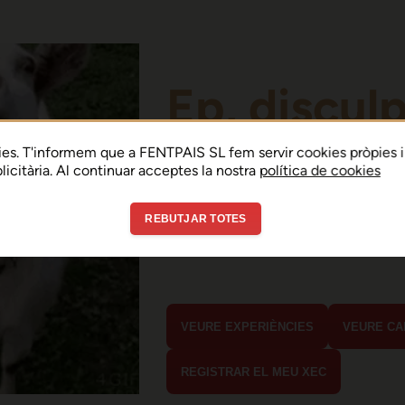
Ep, discul
Sembla que hi ha h
es. T'informem que a FENTPAIS SL fem servir cookies pròpies i
ublicitària. Al continuar acceptes la nostra
política de cookies
error de connexió 
REBUTJAR TOTES
En menys de 15 segons hauria d'estar
estaves buscant?
VEURE EXPERIÈNCIES
VEURE CA
REGISTRAR EL MEU XEC