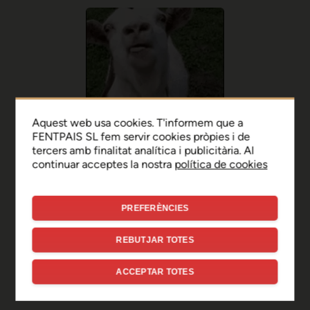
Aquest web usa cookies. T'informem que a
FENTPAIS SL fem servir cookies pròpies i de
tercers amb finalitat analítica i publicitària. Al
continuar acceptes la nostra
política de cookies
PREFERÈNCIES
Ep, disculpa!
REBUTJAR TOTES
Sembla que hi ha hagut un
ACCEPTAR TOTES
error de connexió temporal