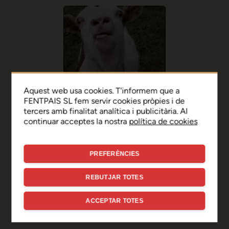
Aquest web usa cookies. T'informem que a
FENTPAIS SL fem servir cookies pròpies i de
tercers amb finalitat analítica i publicitària. Al
continuar acceptes la nostra
política de cookies
PREFERÈNCIES
Ep, disculpa!
REBUTJAR TOTES
Sembla que hi ha hagut un
ACCEPTAR TOTES
error de connexió temporal