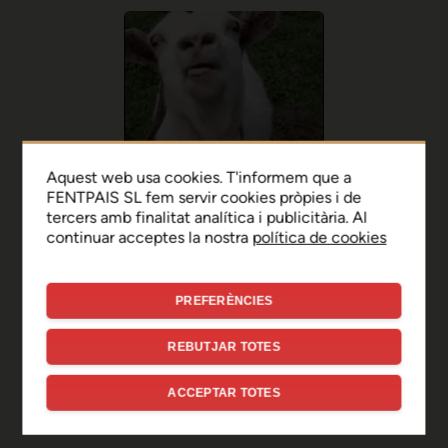
Aquest web usa cookies. T'informem que a
FENTPAIS SL fem servir cookies pròpies i de
tercers amb finalitat analítica i publicitària. Al
continuar acceptes la nostra
política de cookies
PREFERÈNCIES
Ep, disculpa!
REBUTJAR TOTES
Sembla que hi ha hagut un
ACCEPTAR TOTES
error de connexió temporal