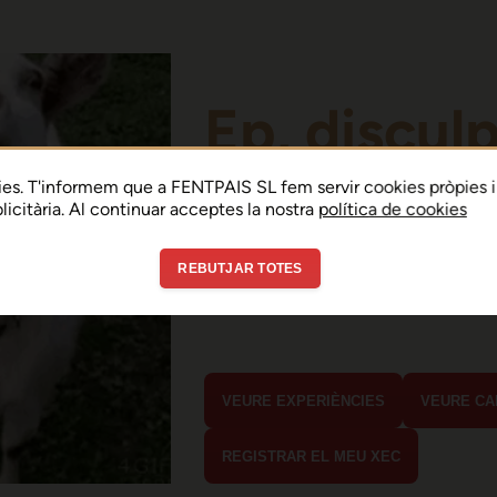
Ep, discul
Sembla que hi ha h
es. T'informem que a FENTPAIS SL fem servir cookies pròpies i
ublicitària. Al continuar acceptes la nostra
política de cookies
error de connexió 
REBUTJAR TOTES
En menys de 15 segons hauria d'estar
estaves buscant?
VEURE EXPERIÈNCIES
VEURE CA
REGISTRAR EL MEU XEC