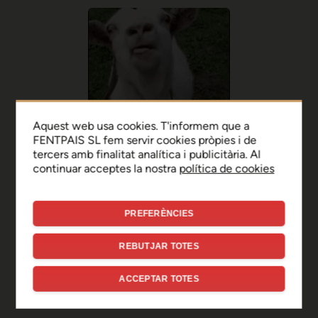
Aquest web usa cookies. T'informem que a
FENTPAIS SL fem servir cookies pròpies i de
tercers amb finalitat analítica i publicitària. Al
continuar acceptes la nostra
política de cookies
PREFERÈNCIES
Ep, disculpa!
REBUTJAR TOTES
Sembla que hi ha hagut un
ACCEPTAR TOTES
error de connexió temporal