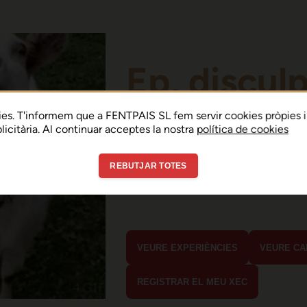
Ep, discul
Sembla que hi ha h
es. T'informem que a FENTPAIS SL fem servir cookies pròpies i
ublicitària. Al continuar acceptes la nostra
política de cookies
error de connexió 
REBUTJAR TOTES
En menys de 15 segons hauria d'estar
estaves buscant?
VEURE EXPERIÈNCIES
VEURE CA
REGISTRAR EL MEU XEC