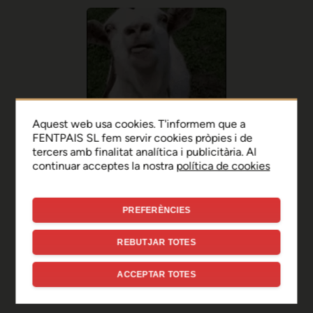
Aquest web usa cookies. T'informem que a
FENTPAIS SL fem servir cookies pròpies i de
tercers amb finalitat analítica i publicitària. Al
continuar acceptes la nostra
política de cookies
PREFERÈNCIES
Ep, disculpa!
REBUTJAR TOTES
Sembla que hi ha hagut un
ACCEPTAR TOTES
error de connexió temporal