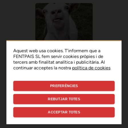
Aquest web usa cookies. T'informem que a
FENTPAIS SL fem servir cookies pròpies i de
tercers amb finalitat analítica i publicitària. Al
continuar acceptes la nostra
política de cookies
PREFERÈNCIES
Ep, disculpa!
REBUTJAR TOTES
Sembla que hi ha hagut un
ACCEPTAR TOTES
error de connexió temporal