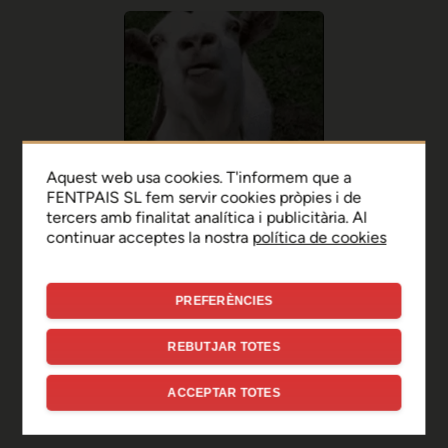
Aquest web usa cookies. T'informem que a
FENTPAIS SL fem servir cookies pròpies i de
tercers amb finalitat analítica i publicitària. Al
continuar acceptes la nostra
política de cookies
PREFERÈNCIES
Ep, disculpa!
REBUTJAR TOTES
Sembla que hi ha hagut un
ACCEPTAR TOTES
error de connexió temporal