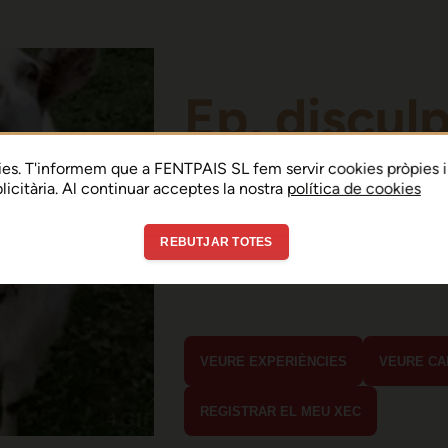
Ep, discul
Sembla que hi ha h
es. T'informem que a FENTPAIS SL fem servir cookies pròpies i
ublicitària. Al continuar acceptes la nostra
política de cookies
error de connexió 
REBUTJAR TOTES
En menys de 15 segons hauria d'estar
estaves buscant?
VEURE EXPERIÈNCIES
VEURE CA
REGISTRAR EL MEU XEC