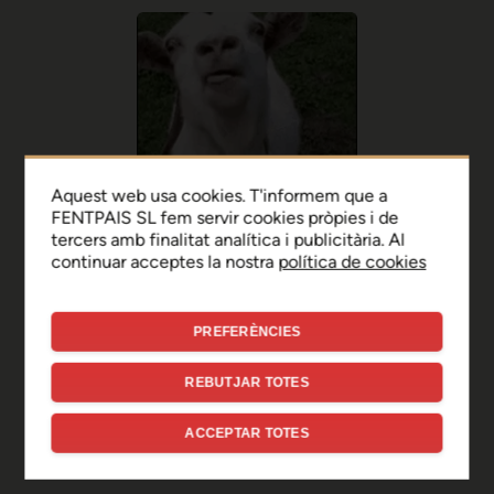
Aquest web usa cookies. T'informem que a
FENTPAIS SL fem servir cookies pròpies i de
tercers amb finalitat analítica i publicitària. Al
continuar acceptes la nostra
política de cookies
PREFERÈNCIES
Ep, disculpa!
REBUTJAR TOTES
Sembla que hi ha hagut un
ACCEPTAR TOTES
error de connexió temporal