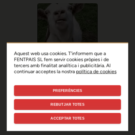
Aquest web usa cookies. T'informem que a
FENTPAIS SL fem servir cookies pròpies i de
tercers amb finalitat analítica i publicitària. Al
continuar acceptes la nostra
política de cookies
PREFERÈNCIES
Ep, disculpa!
REBUTJAR TOTES
Sembla que hi ha hagut un
ACCEPTAR TOTES
error de connexió temporal