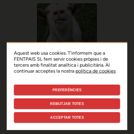
Aquest web usa cookies. T'informem que a
FENTPAIS SL fem servir cookies pròpies i de
tercers amb finalitat analítica i publicitària. Al
continuar acceptes la nostra
política de cookies
PREFERÈNCIES
Ep, disculpa!
REBUTJAR TOTES
Sembla que hi ha hagut un
ACCEPTAR TOTES
error de connexió temporal