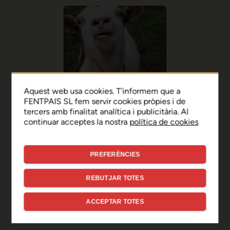
Aquest web usa cookies. T'informem que a
FENTPAIS SL fem servir cookies pròpies i de
tercers amb finalitat analítica i publicitària. Al
continuar acceptes la nostra
política de cookies
PREFERÈNCIES
Ep, disculpa!
REBUTJAR TOTES
Sembla que hi ha hagut un
ACCEPTAR TOTES
error de connexió temporal