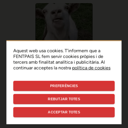
Aquest web usa cookies. T'informem que a
FENTPAIS SL fem servir cookies pròpies i de
tercers amb finalitat analítica i publicitària. Al
continuar acceptes la nostra
política de cookies
PREFERÈNCIES
Ep, disculpa!
REBUTJAR TOTES
Sembla que hi ha hagut un
ACCEPTAR TOTES
error de connexió temporal