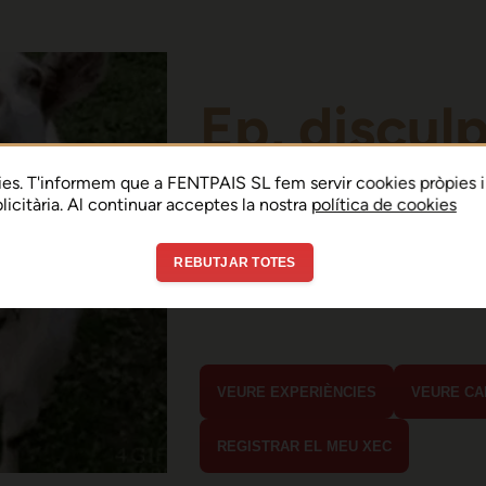
Ep, discul
Sembla que hi ha h
es. T'informem que a FENTPAIS SL fem servir cookies pròpies i
ublicitària. Al continuar acceptes la nostra
política de cookies
error de connexió 
REBUTJAR TOTES
En menys de 15 segons hauria d'estar
estaves buscant?
VEURE EXPERIÈNCIES
VEURE CA
REGISTRAR EL MEU XEC