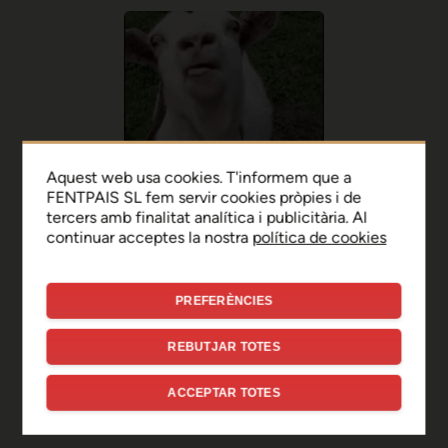
Aquest web usa cookies. T'informem que a
FENTPAIS SL fem servir cookies pròpies i de
tercers amb finalitat analítica i publicitària. Al
continuar acceptes la nostra
política de cookies
PREFERÈNCIES
Ep, disculpa!
REBUTJAR TOTES
Sembla que hi ha hagut un
ACCEPTAR TOTES
error de connexió temporal