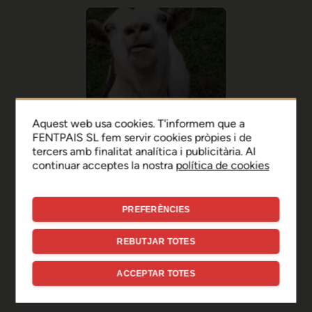
Aquest web usa cookies. T'informem que a
FENTPAIS SL fem servir cookies pròpies i de
tercers amb finalitat analítica i publicitària. Al
continuar acceptes la nostra
política de cookies
PREFERÈNCIES
Ep, disculpa!
REBUTJAR TOTES
Sembla que hi ha hagut un
ACCEPTAR TOTES
error de connexió temporal