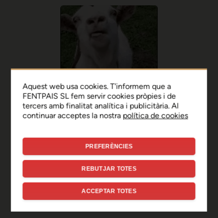
Aquest web usa cookies. T'informem que a
FENTPAIS SL fem servir cookies pròpies i de
tercers amb finalitat analítica i publicitària. Al
continuar acceptes la nostra
política de cookies
PREFERÈNCIES
Ep, disculpa!
REBUTJAR TOTES
Sembla que hi ha hagut un
ACCEPTAR TOTES
error de connexió temporal