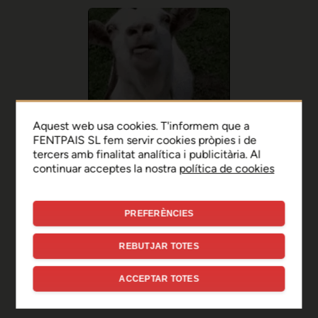
Aquest web usa cookies. T'informem que a
FENTPAIS SL fem servir cookies pròpies i de
tercers amb finalitat analítica i publicitària. Al
continuar acceptes la nostra
política de cookies
PREFERÈNCIES
Ep, disculpa!
REBUTJAR TOTES
Sembla que hi ha hagut un
ACCEPTAR TOTES
error de connexió temporal