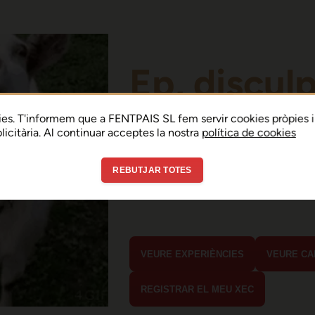
Ep, discul
Sembla que hi ha h
es. T'informem que a FENTPAIS SL fem servir cookies pròpies i
ublicitària. Al continuar acceptes la nostra
política de cookies
error de connexió 
REBUTJAR TOTES
En menys de 15 segons hauria d'estar
estaves buscant?
VEURE EXPERIÈNCIES
VEURE CA
REGISTRAR EL MEU XEC