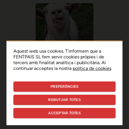
Aquest web usa cookies. T'informem que a
FENTPAIS SL fem servir cookies pròpies i de
tercers amb finalitat analítica i publicitària. Al
continuar acceptes la nostra
política de cookies
PREFERÈNCIES
Ep, disculpa!
REBUTJAR TOTES
Sembla que hi ha hagut un
ACCEPTAR TOTES
error de connexió temporal