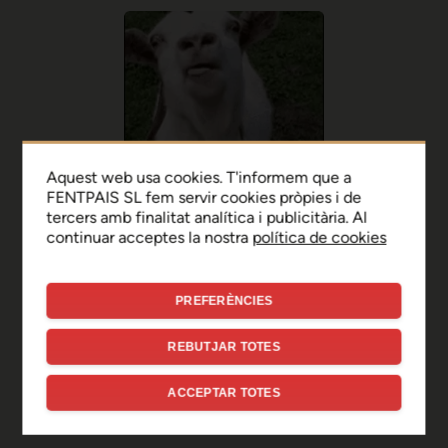
Aquest web usa cookies. T'informem que a
FENTPAIS SL fem servir cookies pròpies i de
tercers amb finalitat analítica i publicitària. Al
continuar acceptes la nostra
política de cookies
PREFERÈNCIES
Ep, disculpa!
REBUTJAR TOTES
Sembla que hi ha hagut un
ACCEPTAR TOTES
error de connexió temporal