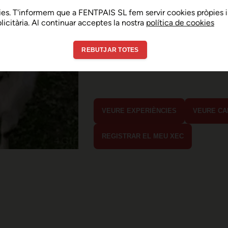
Sembla que hi ha h
es. T'informem que a FENTPAIS SL fem servir cookies pròpies i
ublicitària. Al continuar acceptes la nostra
política de cookies
error de connexió 
REBUTJAR TOTES
En menys de 15 segons hauria d'estar
estaves buscant?
VEURE EXPERIÈNCIES
VEURE CA
REGISTRAR EL MEU XEC