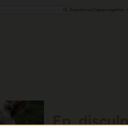
Experiències
Capses regal
Més
Ep, discul