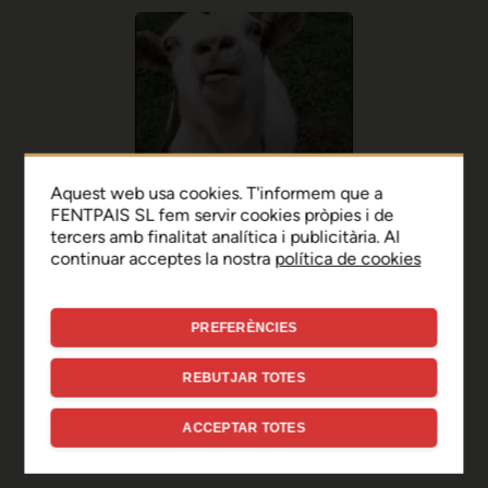
Aquest web usa cookies. T'informem que a
FENTPAIS SL fem servir cookies pròpies i de
tercers amb finalitat analítica i publicitària. Al
continuar acceptes la nostra
política de cookies
PREFERÈNCIES
Ep, disculpa!
REBUTJAR TOTES
Sembla que hi ha hagut un
ACCEPTAR TOTES
error de connexió temporal